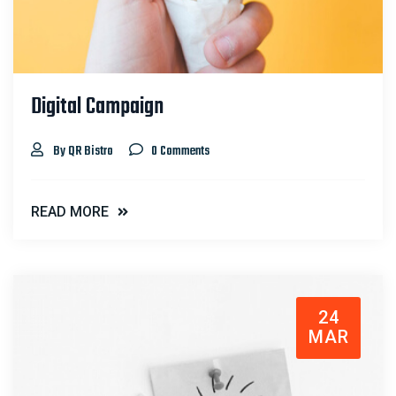
Digital Campaign
By QR Bistro
0 Comments
READ MORE
24
MAR